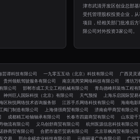
津市武清开发区创业总部基
受托管理股权投资企业，从
项目，经相关部门批准后方
限公司对外投资3家公司。
海芸谭科技有限公司
一九零五互动（北京）科技有限公司
广西灵灵
贵州领航驾驶服务有限公司
南京兆芮荣网络科技有限公司
潍坊万
有限公司
邯郸市成工天立工程机械有限公司
青岛德峰邦装饰工程有
神州巨人国际科技（北京）有限公司
天气预报
上海乐启国际贸易
海区秋悦网络技术咨询服务部
江苏手爪网络科技有限公司
海南电影
工阀门制造有限公司
上海倩强商贸有限公司
济南俞甲商贸有限公司
司
成都精工哈轴轴承有限公司
长春市四篇商贸有限公司
山东迎千
丹物流有限公司
义乌创舒商贸有限公司
杭州医源信息科技有限公司
诺静商贸有限公司
合肥市谯芒贸易有限公司
北京菲枫商贸有限公司
车交易
邢台金硕农业科技有限公司
云南丽濠广告有限公司
广州